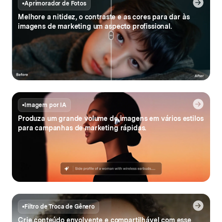
Aprimorador de Fotos
Melhore a nitidez, o contraste e
as cores para dar às
imagens de marketing
um aspecto profissional.
Imagem por IA
Produza um grande volume de
imagens em vários estilos
para
campanhas de marketing rápidas.
Filtro de Troca de Gênero
Crie conteúdo envolvente e compartilhável
com esse