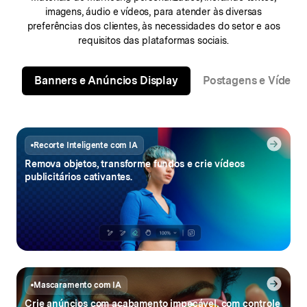
imagens, áudio e vídeos,
para atender às diversas
preferências dos clientes, às necessidades do setor e aos
requisitos das plataformas sociais.
Banners e Anúncios Display
Postagens e Vídeos 
Recorte Inteligente com IA
Remova objetos, transforme
fundos e crie
vídeos
publicitários cativantes.
Mascaramento com IA
Crie anúncios com acabamento impecável, com
controle