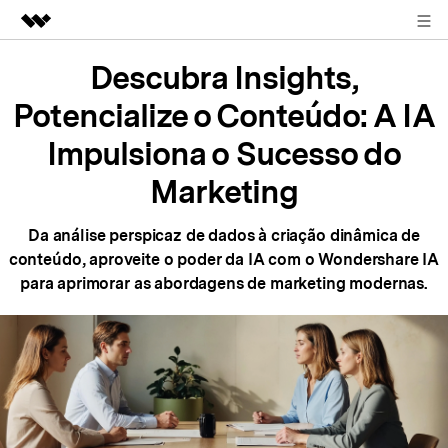
ENTRAR
Produtos em destaque
Descubra Insights,
Criatividade digital com IA generativa
Potencialize o Conteúdo:
A IA
Negócios
Utilitários
Impulsiona o Sucesso do
Visão geral
Sobre nós
Marketing
Soluções
Sala de imprensa
Da análise perspicaz de dados à criação dinâmica de
conteúdo, aproveite o poder
da IA com o Wondershare IA
Loja
para aprimorar as abordagens de marketing modernas.
Suporte
Search