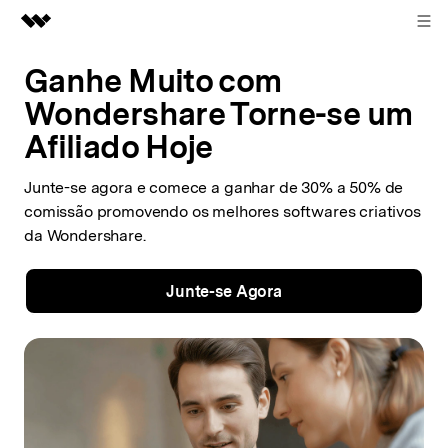
ENTRAR
Produtos em destaque
Ganhe Muito com
Wondershare Torne-se um
Criatividade digital com IA generativa
Negócios
Afiliado Hoje
Utilitários
Visão geral
Sobre nós
Junte-se agora e comece a ganhar de 30% a 50% de
Soluções
comissão promovendo os melhores
softwares criativos
Sala de imprensa
da Wondershare.
Loja
Junte-se Agora
Suporte
Search