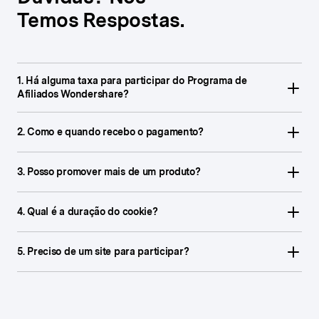
Temos Respostas.
1. Há alguma taxa para participar do Programa de
Afiliados Wondershare?
Não! Participar do programa de afiliados é 100% gratuito.
2. Como e quando recebo o pagamento?
Você receberá sua comissão via PayPal ou transferência
bancária mensalmente, desde que seu saldo exceda o limite
3. Posso promover mais de um produto?
mínimo.
Absolutamente. Você pode promover quantos produtos
Wondershare quiser.
4. Qual é a duração do cookie?
O cookie de rastreamento dura 30 dias, dependendo do
produto. Isso significa que você continuará ganhando
5. Preciso de um site para participar?
comissões se os usuários retornarem dentro desse período
Não, embora um site ajude, você também pode promover
para concluir a compra.
usando YouTube, mídias sociais, listas de e-mail ou outras
plataformas digitais.