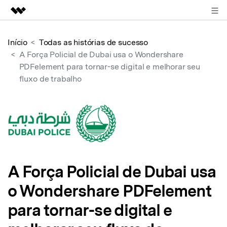
ENTRAR
Produtos em destaque
Início
Todas as histórias de sucesso
Criatividade digital com IA generativa
A Força Policial de Dubai usa o Wondershare
Negócios
PDFelement para tornar-se digital e melhorar seu
Utilitários
fluxo de trabalho
Visão geral
Sobre nós
Soluções
Sala de imprensa
Loja
Suporte
A Força Policial de Dubai usa
o Wondershare PDFelement
Search
para tornar-se digital e