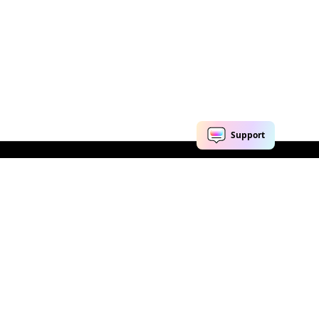
Explore IA
Centro de Ajuda
Ferramentas de IA
Fale conosco
Marketing
Centro de Suporte
Redes Sociais
ID Wondershare