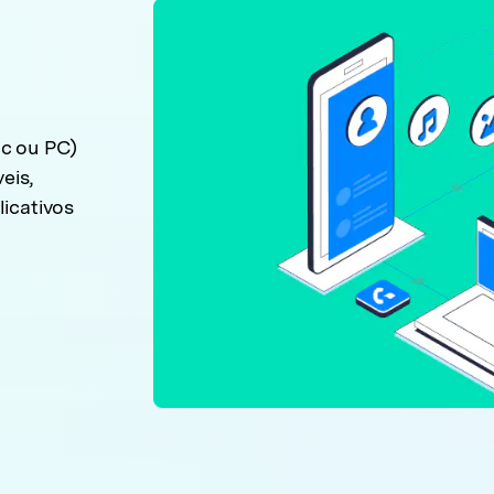
c ou PC)
eis,
icativos