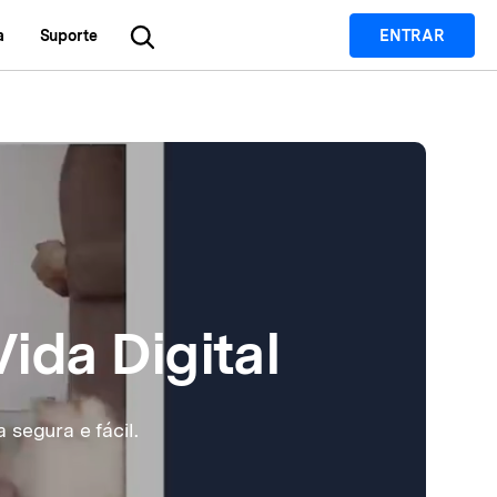
a
Suporte
ENTRAR
Utilitários
ídeo
plorar mais
Utilitários
Produtos utilitários
são geral
Dr.Fone
Recoverit
Recuperação de arquivos perdidos.
deo
Recoverit
Repairit
Repare vídeos, fotos etc. corrompidos.
to
MobileTrans
Dr.Fone
Gerenciamento de dispositivos móveis.
ida Digital
MobileTrans
Transferência de celular para celular.
FamiSafe
Aplicativo de controle parental.
segura e fácil.