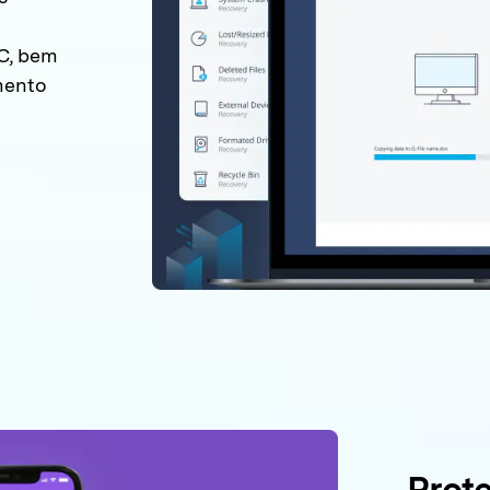
C, bem
mento
Prote