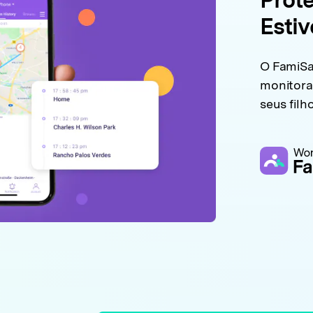
Estiv
O FamiSa
monitora
seus filh