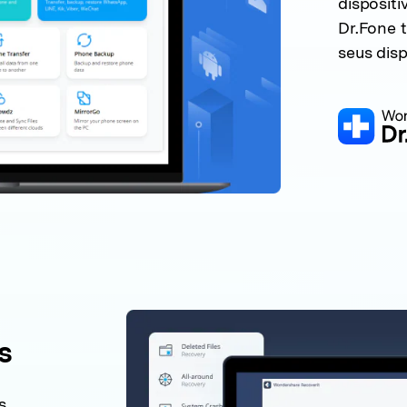
dispositi
Dr.Fone 
seus disp
s
s