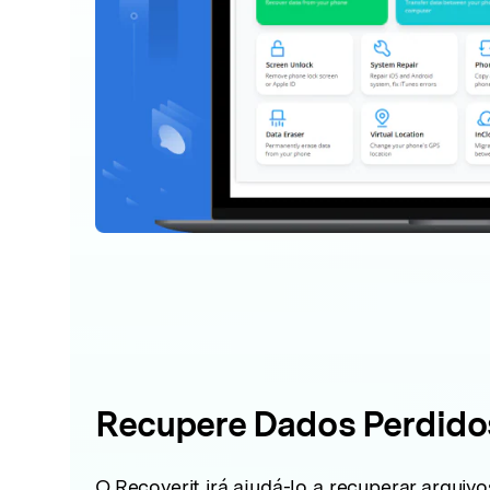
Recupere Dados Perdido
O Recoverit irá ajudá-lo a recuperar arquivo