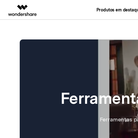
Produtos em destaq
Criatividade digital com IA generativa
Visão geral
Soluções
Criatividade de Vídeo
Diagrama e Gráf
Soluções e
Enterprise
Filmora
EdrawMax
PDFelemen
Educação
Ferramenta completa de edição de
Criação de diagram
vídeo.
Parceiros
EdrawMind
ToMoviee AI
Mapas mentais cola
Estúdio criativo de IA tudo em um.
Afiliados
Edraw.AI
UniConverter
Plataforma online d
Recursos
Conversão de mídia em alta velocidade.
Ferramenta
Media.io
Gerador de vídeo, imagem e música com
IA.
Ferramentas pa
SelfyzAI
Ferramenta criativa com IA.